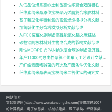
从低品位煤系高岭土制备高性能聚合双酸铝铁净水剂文献综述
纤维素纳米晶原位接枝聚丙烯腈复合橡胶材料的制备与性能研究文献综述
基于新型化学链制氧的富氧燃烧模拟分析文献综述
加氢裂化主分馏塔模拟分析文献综述
从FCC废催化剂制备高性能氧化铝文献综述
碳载钴阴极材料对生物电合成的影响文献综述
刚性MOF/PEI@PAN纳米复合膜的制备及其性能研究文献综述
年产11000吨导电性聚氯乙烯车间工艺设计文献综述
产纤维素酶嗜碱菌的筛选及产酶条件优化文献综述
纤维素纳米晶表面接枝纳米二氧化钛的研究文献综述
网站简介
文献综述网(https://www.wenxianzongshu.com)提供超过100万
的计算机类、电子信息类、机械机电类、理工学类、经济学类、