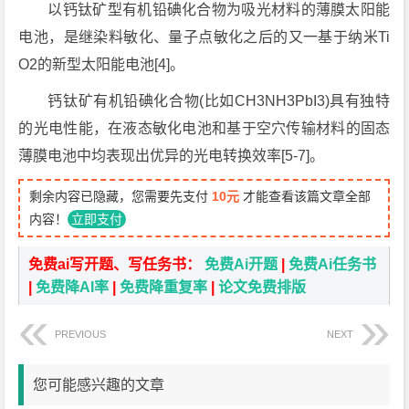
以钙钛矿型有机铅碘化合物为吸光材料的薄膜太阳能
电池，是继染料敏化、量子点敏化之后的又一基于纳米Ti
O2的新型太阳能电池[4]。
钙钛矿有机铅碘化合物(比如CH3NH3PbI3)具有独特
的光电性能，在液态敏化电池和基于空穴传输材料的固态
薄膜电池中均表现出优异的光电转换效率[5-7]。
剩余内容已隐藏，您需要先支付
10元
才能查看该篇文章全部
内容！
立即支付
免费ai写开题、写任务书：
免费Ai开题
|
免费Ai任务书
|
免费降AI率
|
免费降重复率
|
论文免费排版
PREVIOUS
NEXT
您可能感兴趣的文章