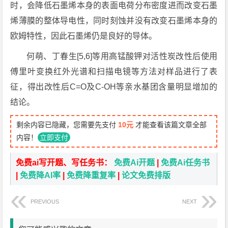
时，会降低石墨烯本身的表面电荷分布密度进而改变石墨
烯薄膜的整体导电性，同时刻蚀并没有改变石墨烯本身的
欧姆特性，因此石墨烯仍是良好的导体。
何萌、丁春生[5,6]等用高锰酸钾对活性炭改性后使用
傅里叶变换红外光谱和扫描电镜等方法对样品进行了表
征，得出改性后C=O及C-OH等亲水基团含量明显增加的
结论。
剩余内容已隐藏，您需要先支付
10元
才能查看该篇文章全部
内容！
立即支付
免费ai写开题、写任务书：
免费Ai开题
|
免费Ai任务书
|
免费降AI率
|
免费降重复率
|
论文免费排版
PREVIOUS
NEXT