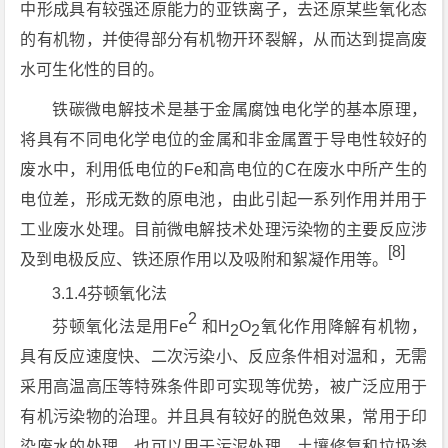
中形成具有较强还原能力的亚铁离子，去还原某些氧化态
的有机物，并使得部分有机物开环裂解，从而达到提高废
水可生化性的目的。
铁碳微电解技术是基于金属腐蚀电化学的基本原理，
将具有不同电化学电位的金属和非金属置于导电性较好的
废水中，利用低电位的Fe和高电位的C在废水中所产生的
电位差，形成无数的原电池，由此引起一系列作用并用于
工业废水处理。目前微电解技术处理污染物的主要反应涉
[8]
及到电极反应、铁还原作用以及吸附和絮凝作用等。
3.1.4芬顿氧化法
2
芬顿氧化法是用Fe
和H
O
氧化作用降解有机物，
2
2
具有反应速度快、二次污染小、反应条件相对温和，无需
采用高温高压等特殊条件即可实现等优势，被广泛应用于
有机污染物的治理。并且具有较好的脱色效果，常用于印
染废水的处理。也可以用于污泥处理、土壤修复和垃圾渗