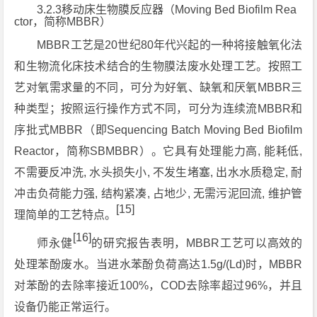
3.2.3移动床生物膜反应器（Moving Bed Biofilm Rea
ctor，简称MBBR）
MBBR工艺是20世纪80年代兴起的一种将接触氧化法
和生物流化床技术结合的生物膜法废水处理工艺。按照工
艺对氧需求量的不同，可分为好氧、缺氧和厌氧MBBR三
种类型；按照运行操作方式不同，可分为连续流MBBR和
序批式MBBR（即Sequencing Batch Moving Bed Biofilm
Reactor，简称SBMBBR）。它具有处理能力高, 能耗低,
不需要反冲洗, 水头损失小, 不发生堵塞, 出水水质稳定, 耐
冲击负荷能力强, 结构紧凑, 占地少, 无需污泥回流, 维护管
[15]
理简单的工艺特点。
[16]
师永健
的研究报告表明，MBBR工艺可以高效的
处理苯酚废水。当进水苯酚负荷高达1.5g/(Ld)时，MBBR
对苯酚的去除率接近100%，COD去除率超过96%，并且
设备仍能正常运行。