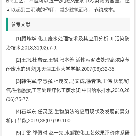
BR工艺，不但可以进一步减少废水中污染物的含量，还
可以起到二沉池的作用，减少建筑面积，节约成本。
参考文献
[1]顾峰华.化工废水处理技术及其应用分析[J].污染防
治技术,2018,31(02):7-9.
[2]王旭,杜启云,王韬,张本善.活性污泥法处理高浓度苯
酚废水的研究[J].天津工业大学学报,2007(06):32-35.
[3]韩洪军,李慧强,杜茂安,马文成,徐春艳,王伟.厌氧/好
氧/生物脱氨工艺处理煤化工废水[J].中国给水排水,2010,26
(06):75-77.
[4]石华东,任灵芝.生物膜法的应用现状及发展前景分
析[J].节能,2019,38(07):99-100.
[5]丁雷,祁佩时,赵一先.水解酸化工艺效果评价体系研