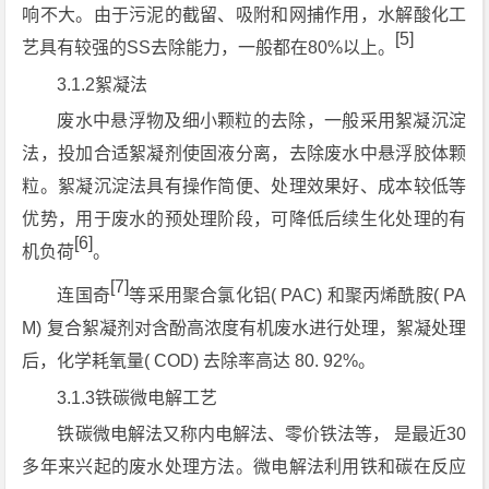
响不大。由于污泥的截留、吸附和网捕作用，水解酸化工
[5]
艺具有较强的SS去除能力，一般都在80%以上。
3.1.2絮凝法
废水中悬浮物及细小颗粒的去除，一般采用絮凝沉淀
法，投加合适絮凝剂使固液分离，去除废水中悬浮胶体颗
粒。絮凝沉淀法具有操作简便、处理效果好、成本较低等
优势，用于废水的预处理阶段，可降低后续生化处理的有
[6]
机负荷
。
[7]
连国奇
等采用聚合氯化铝( PAC) 和聚丙烯酰胺( PA
M) 复合絮凝剂对含酚高浓度有机废水进行处理，絮凝处理
后，化学耗氧量( COD) 去除率高达 80. 92%。
3.1.3铁碳微电解工艺
铁碳微电解法又称内电解法、零价铁法等， 是最近30
多年来兴起的废水处理方法。微电解法利用铁和碳在反应