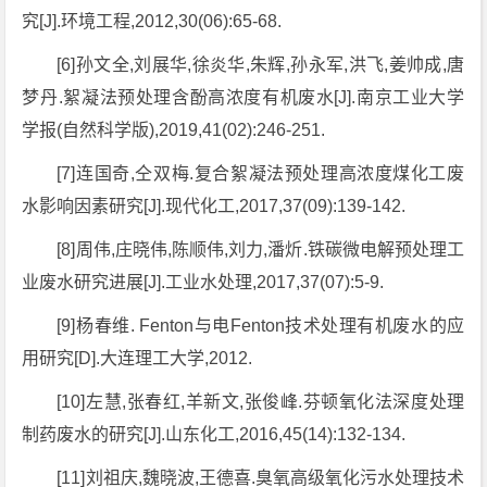
究[J].环境工程,2012,30(06):65-68.
[6]孙文全,刘展华,徐炎华,朱辉,孙永军,洪飞,姜帅成,唐
梦丹.絮凝法预处理含酚高浓度有机废水[J].南京工业大学
学报(自然科学版),2019,41(02):246-251.
[7]连国奇,仝双梅.复合絮凝法预处理高浓度煤化工废
水影响因素研究[J].现代化工,2017,37(09):139-142.
[8]周伟,庄晓伟,陈顺伟,刘力,潘炘.铁碳微电解预处理工
业废水研究进展[J].工业水处理,2017,37(07):5-9.
[9]杨春维. Fenton与电Fenton技术处理有机废水的应
用研究[D].大连理工大学,2012.
[10]左慧,张春红,羊新文,张俊峰.芬顿氧化法深度处理
制药废水的研究[J].山东化工,2016,45(14):132-134.
[11]刘祖庆,魏晓波,王德喜.臭氧高级氧化污水处理技术