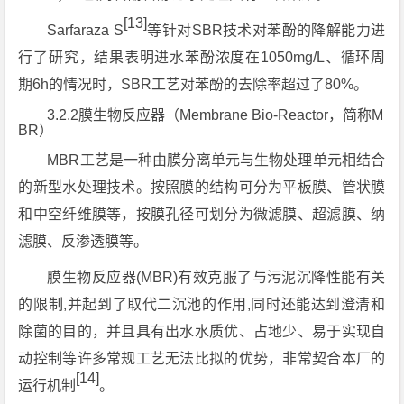
[13]
Sarfaraza S
等针对SBR技术对苯酚的降解能力进
行了研究，结果表明进水苯酚浓度在1050mg/L、循环周
期6h的情况时，SBR工艺对苯酚的去除率超过了80%。
3.2.2膜生物反应器（Membrane Bio-Reactor，简称M
BR）
MBR工艺是一种由膜分离单元与生物处理单元相结合
的新型水处理技术。按照膜的结构可分为平板膜、管状膜
和中空纤维膜等，按膜孔径可划分为微滤膜、超滤膜、纳
滤膜、反渗透膜等。
膜生物反应器(MBR)有效克服了与污泥沉降性能有关
的限制,并起到了取代二沉池的作用,同时还能达到澄清和
除菌的目的，并且具有出水水质优、占地少、易于实现自
动控制等许多常规工艺无法比拟的优势，非常契合本厂的
[1
4
]
运行机制
。