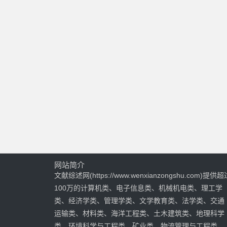
网站简介
文献综述网(https://www.wenxianzongshu.com)提供超
100万的计算机类、电子信息类、机械机电类、理工学
类、经济学类、管理学类、文学教育类、法学类、交通
运输类、材料类、海洋工程类、土木建筑类、地理科学
类、环境科学与工程类、矿业类、物流管理与工程类、