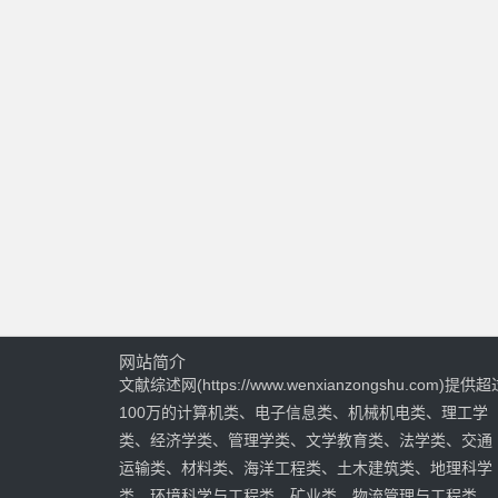
网站简介
文献综述网(https://www.wenxianzongshu.com)提供超
100万的计算机类、电子信息类、机械机电类、理工学
类、经济学类、管理学类、文学教育类、法学类、交通
运输类、材料类、海洋工程类、土木建筑类、地理科学
类、环境科学与工程类、矿业类、物流管理与工程类、