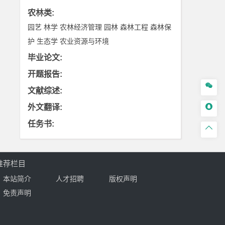
农林类
:
园艺
林学
农林经济管理
园林
森林工程
森林保
护
生态学
农业资源与环境
毕业论文
:
开题报告
:

文献综述
:

外文翻译
:
任务书
:

推荐栏目
本站简介
人才招聘
版权声明
免责声明