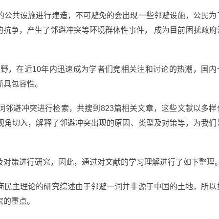
的公共设施进行建造，不可避免的会出现一些邻避设施，公民为
的抗争，产生了邻避冲突等环境群体性事件， 成为目前困扰政府
视野，在近10年内迅速成为学者们竞相关注和讨论的热潮，国内
渐具包容性。
词邻避冲突进行检索，共搜到823篇相关文章，这些文献以多样
视角切入，解释了邻避冲突出现的原因、类型及对策等，为我们
及对策进行研究，因此，通过对文献的学习理解进行了如下整理
商民主理论的研究综述由于邻避一词并非源于中国的土地，所以
究的重点。