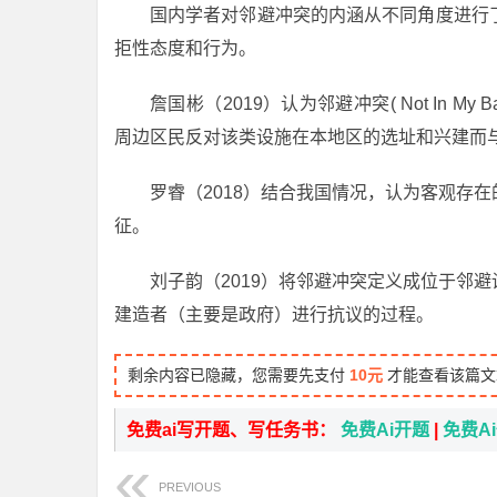
国内学者对邻避冲突的内涵从不同角度进行
拒性态度和行为。
詹国彬（2019）认为邻避冲突( Not In My 
周边区民反对该类设施在本地区的选址和兴建而
罗睿（2018）结合我国情况，认为客观存
征。
刘子韵（2019）将邻避冲突定义成位于邻
建造者（主要是政府）进行抗议的过程。
剩余内容已隐藏，您需要先支付
10元
才能查看该篇文
免费ai写开题、写任务书：
免费Ai开题
|
免费A
PREVIOUS