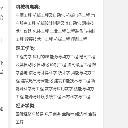
机械机电类
:
了
车辆工程
机械工程及自动化
机械电子工程
汽
治
车服务工程
机械设计制造及其自动化
测控技
术与仪器
包装工程
工业工程
过程装备与控制
工程
焊接技术与工程
机械工程
印刷工程
十
理工学类
:
工程力学
应用物理
能源与动力工程
电气工程
化
及其自动化
自动化
轮机工程
油气储运工程
数
呈
学基地
信息与计算科学
统计学
风能与动力工
程
建筑电气与智能化
建筑节能技术与工程
新
能源科学与工程
数学与应用数学
热能与动力
。
工程
能源与环境系统工程
木材科学与工程
经济学类
:
如
国际经济与贸易
电子商务
金融学
经济学
金融
工程