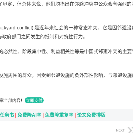
了界定，但总体来说，他们均指出在邻避冲突中公众会有强烈的
Backyard conflict) 是近年来社会的一种常态冲突，它是因邻避
与政府部门之间发生的抵制和对抗性行为。
在的必然性、阶段集中性、利益相关性等是中国式邻避冲突的主要
避设施周围的群众，因受到邻避设施的负外部性影响，与邻避设施
章全部内容！
立即支付
i任务书
|
免费降AI率
|
免费降重复率
|
论文免费排版
NEXT