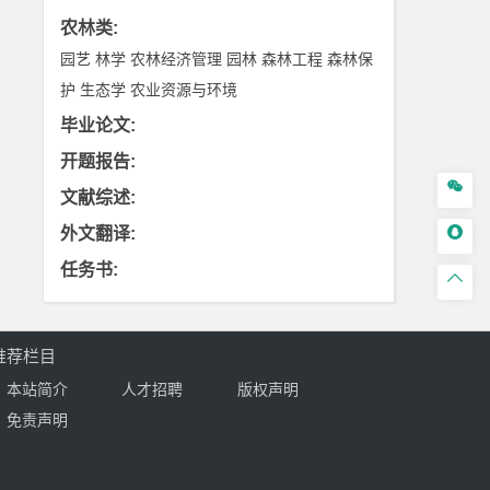
农林类
:
园艺
林学
农林经济管理
园林
森林工程
森林保
护
生态学
农业资源与环境
毕业论文
:
开题报告
:

文献综述
:

外文翻译
:
任务书
:

推荐栏目
本站简介
人才招聘
版权声明
免责声明