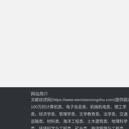
网站简介
文献综述网(https://www.wenxianzongshu.com)提供超
100万的计算机类、电子信息类、机械机电类、理工学
类、经济学类、管理学类、文学教育类、法学类、交通
运输类、材料类、海洋工程类、土木建筑类、地理科学
类、环境科学与工程类、矿业类、物流管理与工程类、