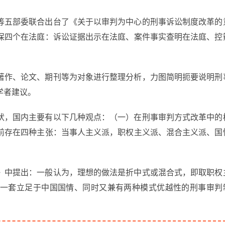
等五部委联合出台了《关于以审判为中心的刑事诉讼制度改革的
保四个在法庭：诉讼证据出示在法庭、案件事实查明在法庭、控
著作、论文、期刊等为对象进行整理分析，力图简明扼要说明刑
学者建议。
状，国内主要有以下几种观点：（一）在刑事审判方式改革中的
前存在四种主张：当事人主义派，职权主义派、混合主义派、国
》中提出：一般认为，理想的做法是折中式或混合式，即取职权
一套立足于中国国情、同时又兼有两种模式优越性的刑事审判