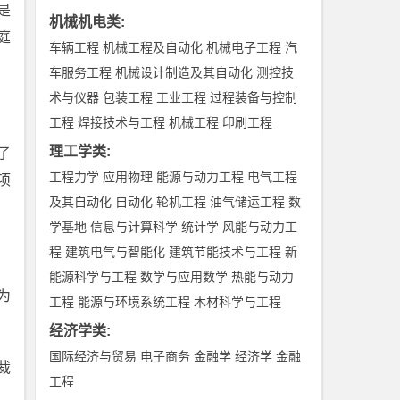
是
机械机电类
:
庭
车辆工程
机械工程及自动化
机械电子工程
汽
车服务工程
机械设计制造及其自动化
测控技
术与仪器
包装工程
工业工程
过程装备与控制
工程
焊接技术与工程
机械工程
印刷工程
理工学类
:
了
工程力学
应用物理
能源与动力工程
电气工程
项
及其自动化
自动化
轮机工程
油气储运工程
数
学基地
信息与计算科学
统计学
风能与动力工
程
建筑电气与智能化
建筑节能技术与工程
新
能源科学与工程
数学与应用数学
热能与动力
为
工程
能源与环境系统工程
木材科学与工程
经济学类
:
国际经济与贸易
电子商务
金融学
经济学
金融
裁
工程