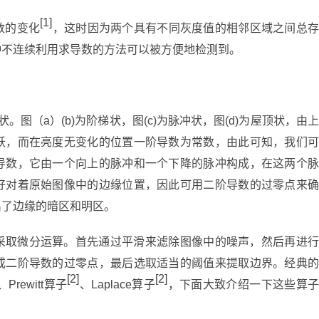
[1]
数的变化
，这时因为两个具有不同灰度值的相邻区域之间总
种不连续利用求导数的方法可以被方便地检测到。
图（a）(b)为阶梯状，图(c)为脉冲状，图(d)为屋顶状，由上
跃，而在亮度无变化的位置一阶导数为常数，由此可知，我们可
导数，它由一个向上的脉冲和一个下降的脉冲构成，在这两个脉
好对着原始图像中的边缘位置，因此可用二阶导数的过零点来确
出了边缘的暗区和明区。
采取微分运算。首先通过平滑来滤除图像中的噪声，然后再进行
或二阶导数的过零点，最后选取适当的阈值来提取边界。经典的
[2]
[2]
、Prewitt算子
、Laplace算子
，下面大致介绍一下这些算