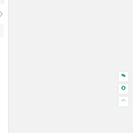


