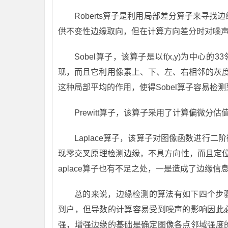
Roberts算子是利用局部差分算子来寻
供不变性边缘取向，但在计算方向差分时对噪
Sobel算子，该算子是以f(x,y)为中心
现，而且它利用像素上、下、左、右相邻的灰度
这种局部平均的作用，使得Sobel算子容易检
Prewitt算子，该算子采用了计算偏微
Laplace算子，该算子对图像函数进行
现零交叉原理检测边缘，不具方向性，而且定
aplace算子也有不足之处，一是造成了边缘
总的来说，边缘检测的算法有如下四个步
到户，但导数的计算容易受到噪声的影响因此
强，增强边缘的基础是确定图像各点邻域强度