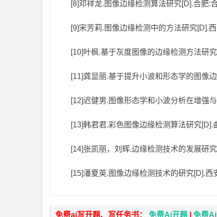
[8]邓祥龙.图像边缘检测算法研究[D].合肥:
[9]宋芳莉.图像边缘检测中的方法研究[D].西
[10]叶枫.基于灰度图像的边缘检测方法研究[D
[11]龚显丽.基于提升小波和形态学的图像边缘
[12]迟健男.图像形态学和小波分析在增强与边
[13]韩君君.彩色图像边缘检测算法研究[D].
[14]张凯丽，刘辉.边缘检测技术的发展研究[J]
[15]潘夏英.图像边缘检测技术的研究[D].西
免费ai写开题、写任务书：
免费Ai开题
|
免费A