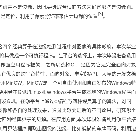
些点并不是边缘，因此要选取合适的方法来确定哪些是边缘点。
[3]
四是定位，利用子像素分辨率来估计边缘的位置
。
这四个经典算子在边缘检测过程中对图像的具体影响，本次毕业
再将其做成一个可执行程序。在平台的选择上，本次毕设准备选用
用户界面应用程序框架，之所以选择Qt，是因为它是完全面向对象
有优良的跨平台特性、面向对象、丰富的API、大量的开发文档
MinGW，MinGW是一个可自由使用和自由发布的Windows特
GNU/Linux和Windows平台生成本地的Windows程序而
发GUI。在Qt平台上通过c 编程写四种经典算子的算法，对同一
图像和各自的处理效果，通过比较处理后的不同效果，研究哪个
四种经典算子的见解。在应用方面,本次毕设准备利用Qt平台搭
利用算法程序提取出图像的边缘，比如模糊的车牌号码，利用边