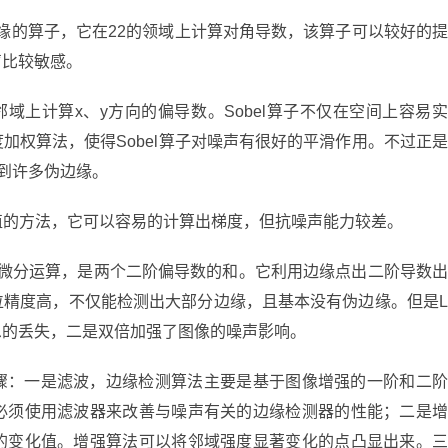
找边缘的算子，它在22的领域上计算对角导数，该算子可以较好的提
声比较敏感。
的33邻域上计算x、y方向的偏导数。Sobel算子不仅在空间上容易实
加权算法，使得Sobel算子对噪声有很好的平滑作用。不过正是
测到许多伪边缘。
分估值的方法，它可以容易的计算出梯度，但抗噪声能力较差。
二阶微分运算，是两个二阶偏导数的和。它利用边缘点出二阶导数出
位精度高，不仅能检测出大部分边缘，且基本没有伪边缘。但是L
信息的丢失，二是双倍加强了图像的噪声影响。
骤：一是滤波，边缘检测算法主要是基于图像增强的一阶和二阶
必须使用滤波器来改善与噪声有关的边缘检测器的性能；二是增
的变化值。增强算法可以将邻域强度显著变化的点凸显出来。三