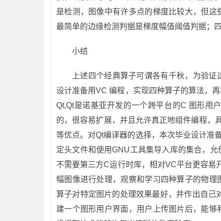
是检测，图像中有许多点的梯度比较大，但这
最简单的边缘检测判据是梯度幅值阈值判据；
小结
上述四个经典算子可谓各有千秋，为验证
设计准备用VC 编程，实现四种算子的算法，
Qt,Qt是诺基亚开发的一个跨平台的C 图形
的，很容易扩展，并且允许真正地组件编程，具
等优点。对Qt编译器的选择，本次毕业设计准备用
定头文件和使用GNU工具集导入库的集合，允使用者在
不需要第三方C运行时库，相对VC平台更容易开
幅图像进行处理，观察和学习四种算子的物理
算子对特定图片的处理效果最好，并作出自己对
建一个图形用户界面，用户上传图片后，能够